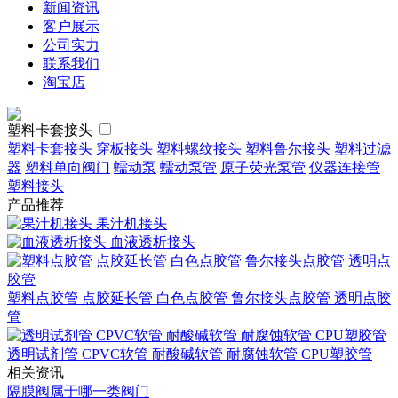
新闻资讯
客户展示
公司实力
联系我们
淘宝店
塑料卡套接头
塑料卡套接头
穿板接头
塑料螺纹接头
塑料鲁尔接头
塑料过滤
器
塑料单向阀门
蠕动泵
蠕动泵管
原子荧光泵管
仪器连接管
塑料接头
产品推荐
果汁机接头
血液透析接头
塑料点胶管 点胶延长管 白色点胶管 鲁尔接头点胶管 透明点胶
管
透明试剂管 CPVC软管 耐酸碱软管 耐腐蚀软管 CPU塑胶管
相关资讯
隔膜阀属于哪一类阀门