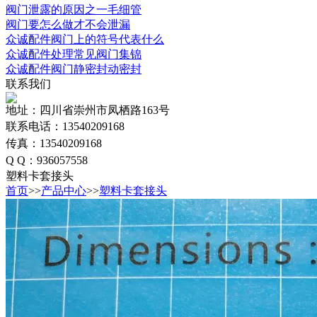
阀门泄露的原因之一毛细管
阀门要怎么做才不会泄漏
众诚配件阀门上的符号代表什么
众诚配件处理常见阀门集锦
众诚配件阀门静密封动密封
联系我们
地址：四川省崇州市凤栖路163号
联系电话：13540209168
传真：13540209168
Q Q：936057558
塑料卡套接头
首页
>>
产品中心
>>
塑料卡套接头