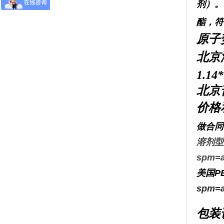
剂）。
酯，符
原子
北京
1.1
北京普
价格
做合同
溶剂型原
spm=a
美国P
spm=a
包装