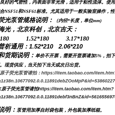
良好的气密性，内表面非常光滑，适用于粘性流体。使用温度
合NSF51和NSF61标准。尤其适用于一般实验室操作，
荧光泵管规格说明：
（内径*长度，单位mm)
海光，北京科创，北京吉天：
4*180 1.52*180 3.17*180
析通用：1.52*210 2.06*210
和货期说明：
单价不开票，需要开普票请加5%，拍
。现货供应，当天拍下当天或次日出货。
子荧光泵管请拍：https://item.taobao.com/item.htm
1z38n.10677092.0.0.11891debZOoMpP&id=53860227
E原子荧光泵管请拍
https://item.taobao.com/item.htm?
1z38n.10677092.0.0.11891debf3nBnZ&id=561655697
说明：
泵管
用加厚自封袋包装，外包装加厚纸箱。