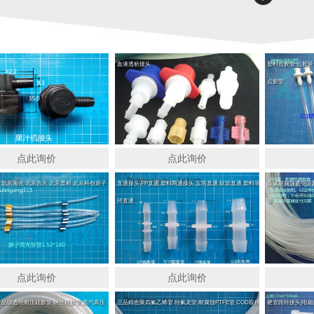
血液透析接头
塑料点胶管 点胶延
点胶管
点此询价
点此询价
 北京海光 北京吉天 北京普析 北京科创原子
直通接头 PP直通 塑料两通接头 宝塔直通 软管直通 塑料等
众诚耐腐蚀透明管塑
径直通
管
点此询价
点此询价
食品级透明耐压硅胶管 钢丝硅胶管 蒸汽高压
正品精密聚四氟乙烯管 特氟龙管 耐腐蚀PTFE管 COD取样
硬管路转接头|电磁