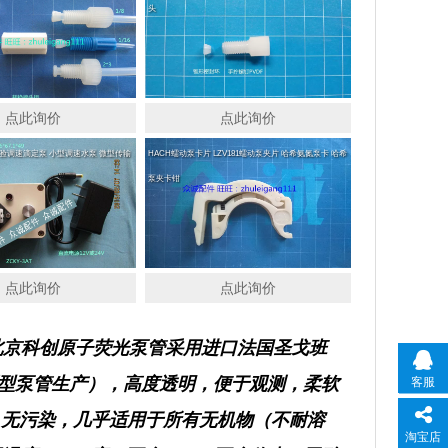
头
点此询价
点此询价
验调速滴定泵 小型调速水泵 微型传输
HACH蠕动泵卡片 LZV181蠕动泵夹片 哈希氨氮泵卡 哈希
泵夹卡钳
点此询价
点此询价
 北京科创原子荧光泵管
采用进口法国圣戈班
溶剂型泵管生产），高度透明，便于观测，柔软
客服
，无污染，几乎适用于所有无机物（不耐溶
淘宝店