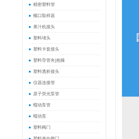
精密塑料管
螺口取样器
果汁机接头
塑料堵头
塑料卡套接头
塑料导管夹|抱箍
塑料透析接头
仪器连接管
原子荧光泵管
蠕动泵管
蠕动泵
塑料阀门
塑料单向阀门