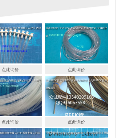
长管 白色点胶管 鲁尔接头点胶管 透明
透明试剂管 CPVC软管 耐酸碱软管 耐腐蚀软管 CPU塑胶
管
点此询价
点此询价
胶软质TPE管 透明试剂管软质TPE软
进口PEEK管 色谱PEEK管 精密PEEK管 圣戈班PEEK管 聚
醚醚酮管
点此询价
点此询价
阀螺纹转换接头|注射器转换接头|软管
特氟龙硬管卡套接头 特氟龙管螺纹直通 电磁管螺纹直通接