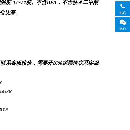
-43~74度。不含BPA，不含临本二甲酸
性价比高。
电话
微信
下联系客服改价，
需要开16%税票请联系客服
?
5578
012