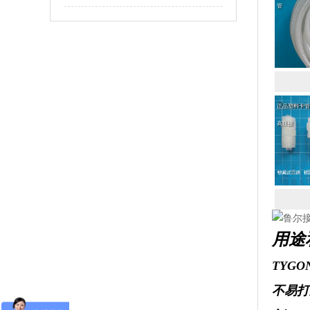
管
正品塑料卡管
高压接
用途
TYG
不易打