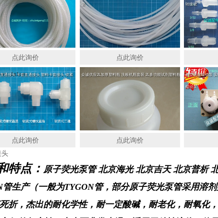
管
转接硬
点此询价
点此询价
直通接头 卡套直通接头 塑料卡套接头 锁紧
众诚供应2L加厚塑料瓶 洗板机瓶套装 2L多功能试剂塑料瓶
微型调速蠕动泵 实
蠕动泵
点此询价
点此询价
和特点：
原子荧光泵管 北京海光 北京吉天 北京普析
ON管生产（一般为TYGON管，部分原子荧光泵管采用
死折，杰出的耐化学性，耐一定酸碱，耐老化，耐氧化