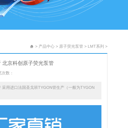
>
产品中心
>
原子荧光泵管
>
LMT系列
>
析 北京科创原子荧光泵管
览次数：
 采用进口法国圣戈班TYGON管生产（一般为TYGON