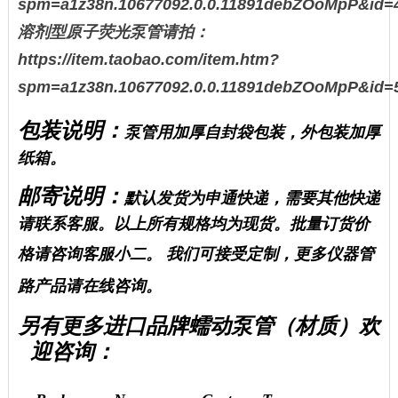
spm=a1z38n.10677092.0.0.11891debZOoMpP&id=
溶剂型原子荧光泵管请拍：
https://item.taobao.com/item.htm?
spm=a1z38n.10677092.0.0.11891debZOoMpP&id=
包装说明：
泵管
用加厚自封袋包装，外包装加厚
纸箱。
邮寄说明：
默认发货为申通快递，需要其他快递
请联系客服。
以上所有规格均为现货。
批量订货价
格请咨询客服小二。
我们
可接受定制，更多仪器管
路产品请在线咨询。
另有更多进口品牌蠕动泵管（材质）欢
迎咨询：