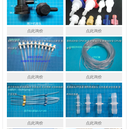
点此询价
点此询价
塑料点胶管 点胶延长管 白色点胶管 鲁尔接头点胶管 透
透明试剂管 CPVC软管 耐酸碱软管 耐腐蚀软管 CPU塑
明点胶管
胶管
点此询价
点此询价
原子荧光泵管 北京海光 北京吉天 北京普析 北京科创原
直通接头 PP直通 塑料两通接头 宝塔直通 软管直通 塑
子荧光泵
料等径直通
点此询价
点此询价