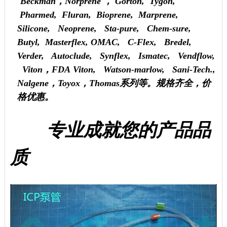
Beckman
，
Norprene ，
Gorton, Tygon,
Pharmed, Fluran, Bioprene, Marprene,
Silicone, Neoprene,
Sta-pure, Chem-sure,
Butyl, Masterflex, OMAC,
C-Flex,
Bredel,
Verder, Autoclude, Synflex, Ismatec,
Vendflow,
Viton
，
FDA Viton, Watson-marlow, Sani-Tech.,
Nalgene
，
Toyox
，
Thomas
系列等。规格齐全，价
格优惠。
专业成就您的产品品
质