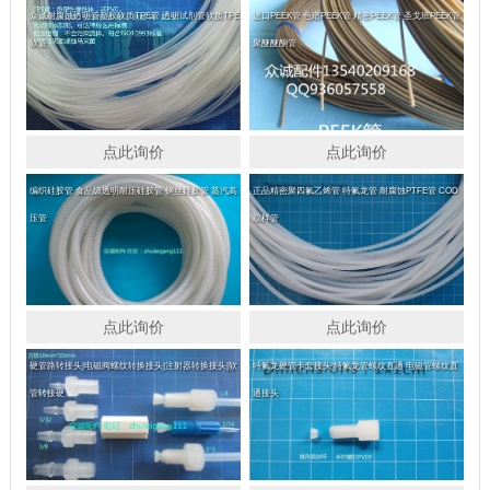
众诚耐腐蚀透明管塑胶软质TPE管 透明试剂管软质TPE
进口PEEK管 色谱PEEK管 精密PEEK管 圣戈班PEEK管
软管
聚醚醚酮管
点此询价
点此询价
编织硅胶管 食品级透明耐压硅胶管 钢丝硅胶管 蒸汽高
正品精密聚四氟乙烯管 特氟龙管 耐腐蚀PTFE管 COD
压管
取样管
点此询价
点此询价
硬管路转接头|电磁阀螺纹转换接头|注射器转换接头|软
特氟龙硬管卡套接头 特氟龙管螺纹直通 电磁管螺纹直
管转接硬
通接头