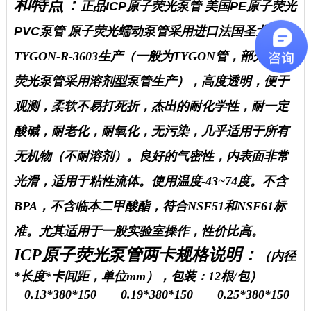
和特点：
正品ICP原子荧光泵管 美国PE原子荧光
PVC泵管 原子荧光蠕动泵管
采用进口法国圣戈班
TYGON-R-3603生产（一般为TYGON管，部分原子
荧光泵管采用溶剂型泵管生产），高度透明，便于
观测，柔软不易打死折，杰出的耐化学性，耐一定
酸碱，耐老化，耐氧化，无污染，几乎适用于所有
无机物（不耐溶剂）。良好的气密性，内表面非常
光滑，适用于粘性流体。使用温度-43~74度。不含
BPA，不含临本二甲酸酯，符合NSF51和NSF61标
准。尤其适用于一般实验室操作，性价比高。
ICP原子荧光泵管两卡规格说明：
（内径
*长度*卡间距，单位mm），包装：
12根/包
）
0.13*380*150
0.19*380*150 0.25*380*150