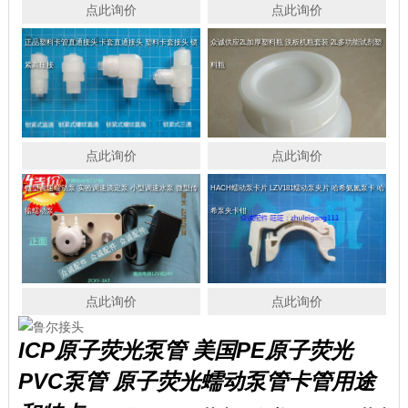
点此询价
点此询价
正品塑料卡管直通接头 卡套直通接头 塑料卡套接头 锁
众诚供应2L加厚塑料瓶 洗板机瓶套装 2L多功能试剂塑
紧高压接
料瓶
点此询价
点此询价
微型调速蠕动泵 实验调速滴定泵 小型调速水泵 微型传
HACH蠕动泵卡片 LZV181蠕动泵夹片 哈希氨氮泵卡 哈
输蠕动泵
希泵夹卡钳
点此询价
点此询价
ICP原子荧光泵管 美国PE原子荧光
PVC泵管 原子荧光蠕动泵管卡管
用途